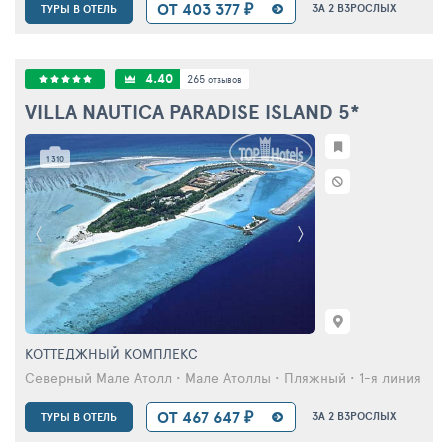
ОТ 403 377 ₽
ЗА 2 ВЗРОСЛЫХ
ТУРЫ В ОТЕЛЬ
4.40
265
отзывов
VILLA NAUTICA PARADISE ISLAND
5*
1 310
КОТТЕДЖНЫЙ КОМПЛЕКС
Северный Мале Атолл • Мале Атоллы • Пляжный • 1-я линия от 
ОТ 467 647 ₽
ЗА 2 ВЗРОСЛЫХ
ТУРЫ В ОТЕЛЬ