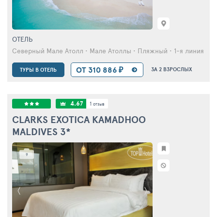
ОТЕЛЬ
Северный Мале Атолл • Мале Атоллы • Пляжный • 1-я линия от 
ОТ 310 886 ₽
ЗА 2 ВЗРОСЛЫХ
ТУРЫ В ОТЕЛЬ
4.67
1
отзыв
CLARKS EXOTICA KAMADHOO
MALDIVES
3*
9