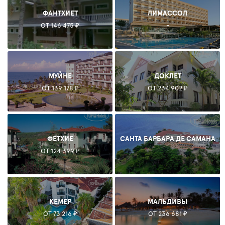
ФАНТХИЕТ
ЛИМАССОЛ
ОТ 146 475 ₽
-
МУЙНЕ
ДОКЛЕТ
ОТ 139 178 ₽
ОТ 234 902 ₽
ФЕТХИЕ
САНТА БАРБАРА ДЕ САМАНА
ОТ 124 399 ₽
-
КЕМЕР
МАЛЬДИВЫ
ОТ 73 216 ₽
ОТ 236 681 ₽