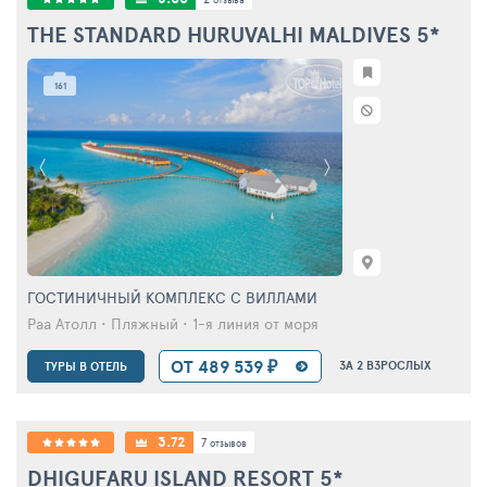
THE STANDARD HURUVALHI MALDIVES
5*
161
ГОСТИНИЧНЫЙ КОМПЛЕКС С ВИЛЛАМИ
Раа Атолл • Пляжный • 1-я линия от моря
ОТ 489 539 ₽
ЗА 2 ВЗРОСЛЫХ
ТУРЫ В ОТЕЛЬ
3.72
7
отзывов
DHIGUFARU ISLAND RESORT
5*