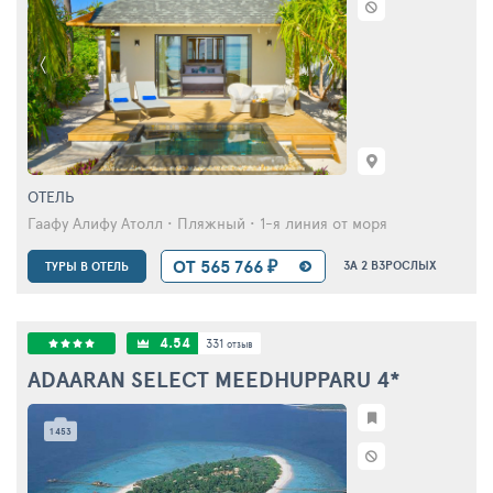
ОТЕЛЬ
Гаафу Алифу Атолл • Пляжный • 1-я линия от моря
ОТ 565 766 ₽
ЗА 2 ВЗРОСЛЫХ
ТУРЫ В ОТЕЛЬ
4.54
331
отзыв
ADAARAN SELECT MEEDHUPPARU
4*
1 453