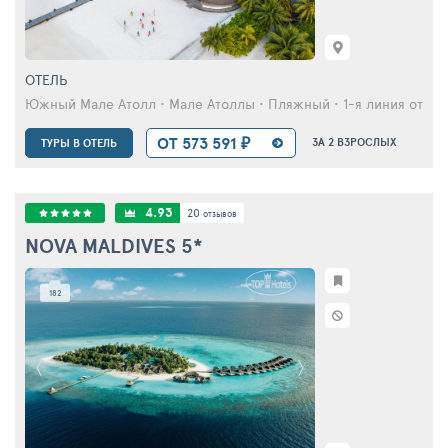
ОТЕЛЬ
Южный Мале Атолл • Мале Атоллы • Пляжный • 1-я линия от мо
ОТ 573 591 ₽
ЗА 2 ВЗРОСЛЫХ
ТУРЫ В ОТЕЛЬ
4.93
20
отзывов
NOVA MALDIVES
5*
182