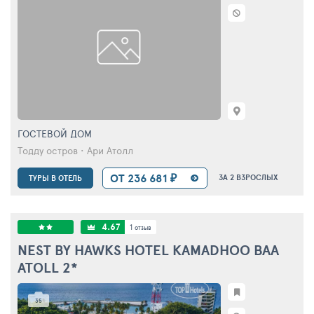
ГОСТЕВОЙ ДОМ
Тодду остров • Ари Атолл
ОТ 236 681 ₽
ЗА 2 ВЗРОСЛЫХ
ТУРЫ В ОТЕЛЬ
4.67
1
отзыв
NEST BY HAWKS HOTEL KAMADHOO BAA
ATOLL
2*
35