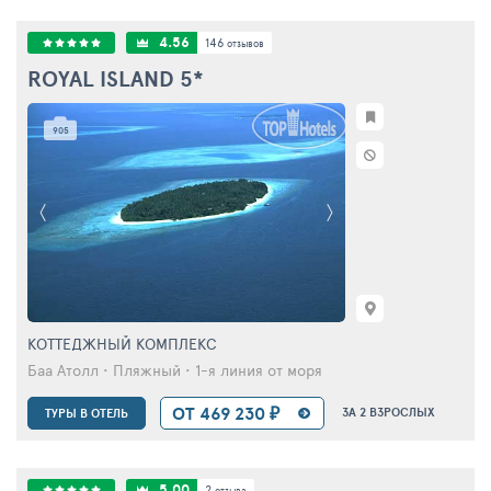
4.56
146
отзывов
ROYAL ISLAND
5*
905
КОТТЕДЖНЫЙ КОМПЛЕКС
Баа Атолл • Пляжный • 1-я линия от моря
ОТ 469 230 ₽
ЗА 2 ВЗРОСЛЫХ
ТУРЫ В ОТЕЛЬ
5.00
2
отзыва