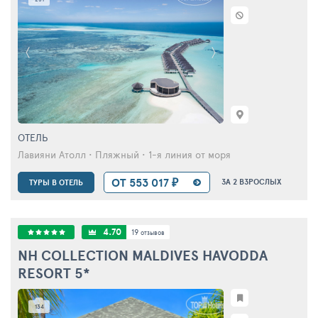
ОТЕЛЬ
Лавияни Атолл • Пляжный • 1-я линия от моря
ОТ 553 017 ₽
ЗА 2 ВЗРОСЛЫХ
ТУРЫ В ОТЕЛЬ
4.70
19
отзывов
NH COLLECTION MALDIVES HAVODDA
RESORT
5*
134